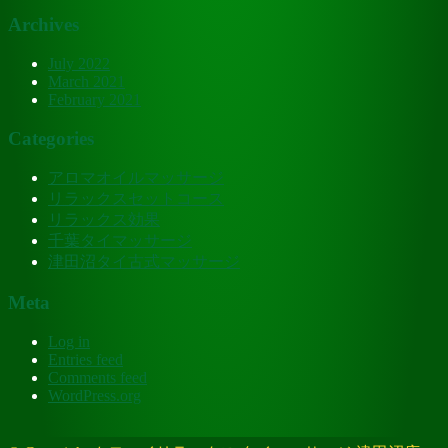
Archives
July 2022
March 2021
February 2021
Categories
アロマオイルマッサージ
リラックスセットコース
リラックス効果
千葉タイマッサージ
津田沼タイ古式マッサージ
Meta
Log in
Entries feed
Comments feed
WordPress.org