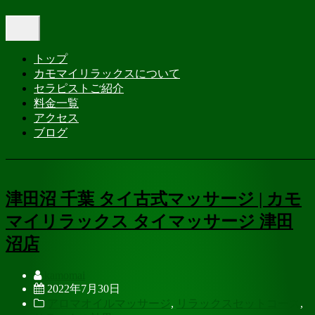
Tag: 津田沼タイ古式マッサージ
Toggle
navigation
Home
- 津田沼タイ古式マッサージ
トップ
カモマイリラックスについて
セラピストご紹介
料金一覧
アクセス
ブログ
津田沼 千葉 タイ古式マッサージ | カモ
マイリラックス タイマッサージ 津田
沼店
kamomai
2022年7月30日
アロマオイルマッサージ
,
リラックスセットコース
,