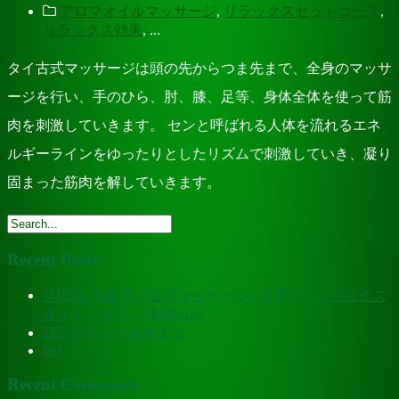
アロマオイルマッサージ
,
リラックスセットコース
,
リラックス効果
, ...
タイ古式マッサージは頭の先からつま先まで、全身のマッサ
ージを行い、手のひら、肘、膝、足等、身体全体を使って筋
肉を刺激していきます。 センと呼ばれる人体を流れるエネ
ルギーラインをゆったりとしたリズムで刺激していき、凝り
固まった筋肉を解していきます。
Recent Posts
津田沼 千葉 タイ古式マッサージ | カモマイリラックス
タイマッサージ 津田沼店
頭の先からつま先まで
link
Recent Comments