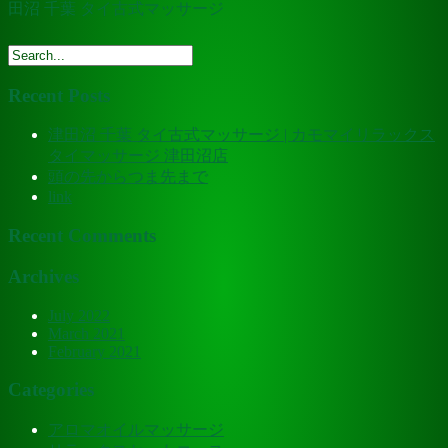
田沼 千葉 タイ古式マッサージ
Recent Posts
津田沼 千葉 タイ古式マッサージ | カモマイリラックス
タイマッサージ 津田沼店
頭の先からつま先まで
link
Recent Comments
Archives
July 2022
March 2021
February 2021
Categories
アロマオイルマッサージ