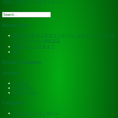
津田沼 千葉 タイ古式マッサージ
Recent Posts
津田沼 千葉 タイ古式マッサージ | カモマイリラックス
タイマッサージ 津田沼店
頭の先からつま先まで
link
Recent Comments
Archives
July 2022
March 2021
February 2021
Categories
アロマオイルマッサージ