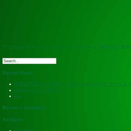
アニ(Ani)カモマイリラックス タイマッサージ 津田沼店 | 津
Recent Posts
津田沼 千葉 タイ古式マッサージ | カモマイリラックス
頭の先からつま先まで
link
Recent Comments
Archives
July 2022